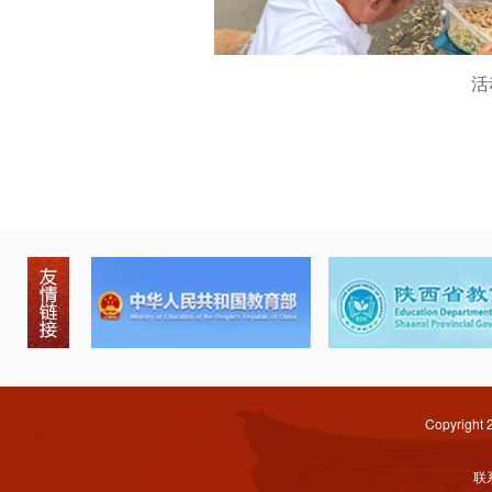
活
Copyright
联