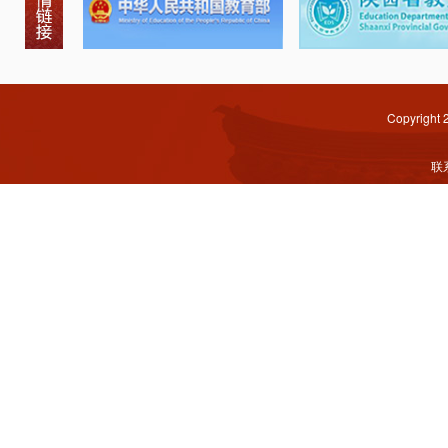
Copyright
联