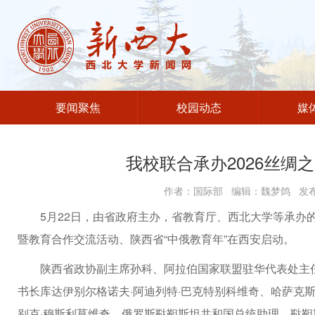
要闻聚焦
校园动态
媒
我校联合承办2026丝绸
作者：国际部 编辑：魏梦鸽 发布时
5月22日，由省政府主办，省教育厅、西北大学等承办的
暨教育合作交流活动、陕西省“中俄教育年”在西安启动。
陕西省政协副主席孙科、阿拉伯国家联盟驻华代表处主任
书长库达伊别尔格诺夫·阿迪列特·巴克特别科维奇、哈萨克
别克·穆斯利莫维奇、俄罗斯鞑靼斯坦共和国总统助理、鞑靼