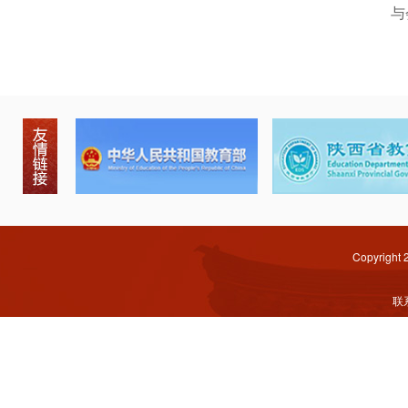
与
Copyright
联