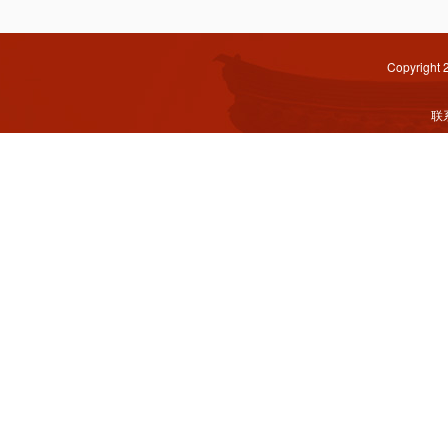
Copyright
联