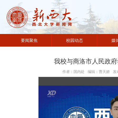
要闻聚焦
校园动态
媒
我校与商洛市人民政府
作者：国内处 编辑：曹天娇 发布