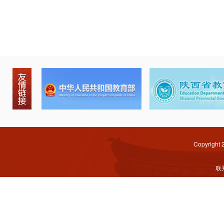
Copyright
联