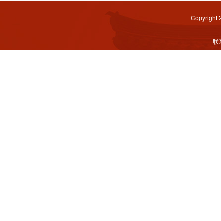
Copyright
联