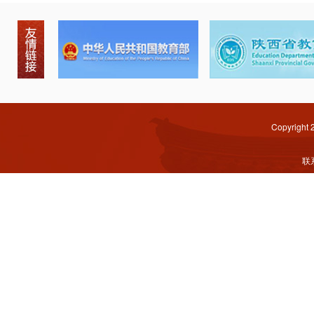
Copyright
联