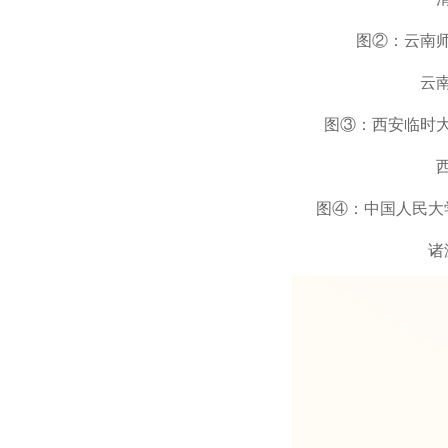
图②：云南
云
图③：西安临时
图④：中国人民大
诸