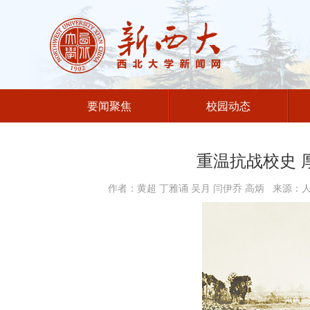
要闻聚焦
校园动态
重温抗战校史 
作者：​黄超 丁雅诵 吴月 闫伊乔 高炳 来源：