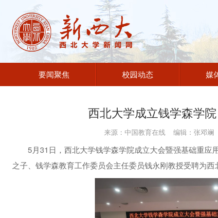
要闻聚焦
校园动态
媒
西北大学成立钱学森学院
来源：中国教育在线 编辑：张邓斓 发
5月31日，西北大学钱学森学院成立大会暨强基础重应
之子、钱学森教育工作委员会主任委员钱永刚教授受聘为西