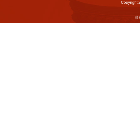
Copyright
联