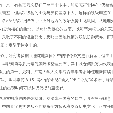
、六百石县道简文存在二至三个版本，所谓“惠帝旧本”中仍蕴
大调整，但高秩级县的比例与汉初差别不大。这样的秩级调整在
、各郡郡治秩级降低，中央对地方的政治强势由此巩固。从地理
以内史为核心的西北、以蜀郡为核心的西南、以河南为核心的关东
，采取了不同的轻重配比，反映出因地施策的双轨防御策略。而
汉初才定型于律令中的。
争议，研究者多据《睡虎地秦简》中的律令条文进行解读，但由
，里耶秦简等多批秦简牍陆续整理公布，其中以仓储账簿为代表
珍贵的第一手史料。江南大学人文学院青年学者谢坤梳理秦简牍
秦简 8-151 等中的“余见”“新入 ”“出 ”“今见”等术语，能
”法的出现时间可以从汉代提前至秦代。
中华文明演进的关键枢纽。秦汉统一国家的建立，具有里程碑意
，中国秦汉史学界从不同视角全方位观察秦汉历史文化，正在开