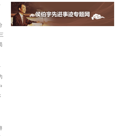
含
分
三
蜀
于
的
中
够
辟