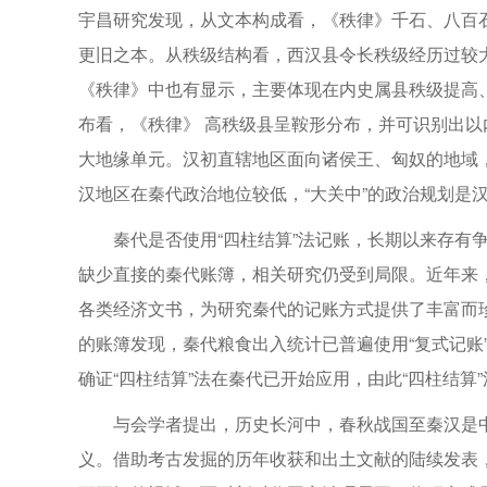
宇昌研究发现，从文本构成看，《秩律》千石、八百石
更旧之本。从秩级结构看，西汉县令长秩级经历过较
《秩律》中也有显示，主要体现在内史属县秩级提高
布看，《秩律》 高秩级县呈鞍形分布，并可识别出
大地缘单元。汉初直辖地区面向诸侯王、匈奴的地域
汉地区在秦代政治地位较低，“大关中”的政治规划是
秦代是否使用“四柱结算”法记账，长期以来存有
缺少直接的秦代账簿，相关研究仍受到局限。近年来
各类经济文书，为研究秦代的记账方式提供了丰富而
的账簿发现，秦代粮食出入统计已普遍使用“复式记账”法。里耶
确证“四柱结算”法在秦代已开始应用，由此“四柱结算
与会学者提出，历史长河中，春秋战国至秦汉是
义。借助考古发掘的历年收获和出土文献的陆续发表