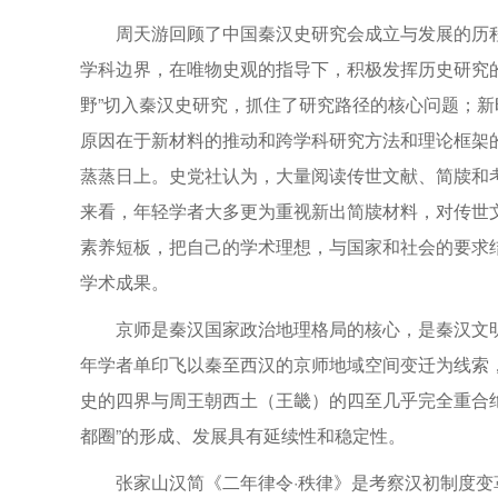
周天游回顾了中国秦汉史研究会成立与发展的历
学科边界，在唯物史观的指导下，积极发挥历史研究的
野”切入秦汉史研究，抓住了研究路径的核心问题；
原因在于新材料的推动和跨学科研究方法和理论框架
蒸蒸日上。史党社认为，大量阅读传世文献、简牍和
来看，年轻学者大多更为重视新出简牍材料，对传世
素养短板，把自己的学术理想，与国家和社会的要求
学术成果。
京师是秦汉国家政治地理格局的核心，是秦汉文
年学者单印飞以秦至西汉的京师地域空间变迁为线索
史的四界与周王朝西土（王畿）的四至几乎完全重合
都圈”的形成、发展具有延续性和稳定性。
张家山汉简《二年律令·秩律》是考察汉初制度