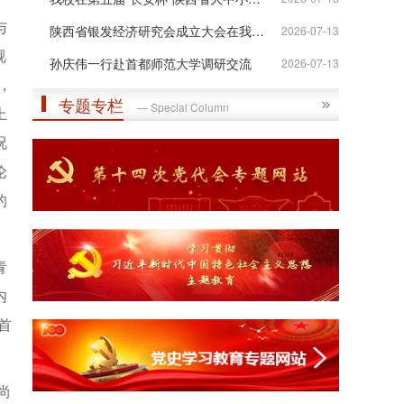
与
陕西省银发经济研究会成立大会在我校举行
2026-07-13
视
孙庆伟一行赴首都师范大学调研交流
2026-07-13
，
专题专栏
— Special Column
上
况
论
的
青
内
首
尚