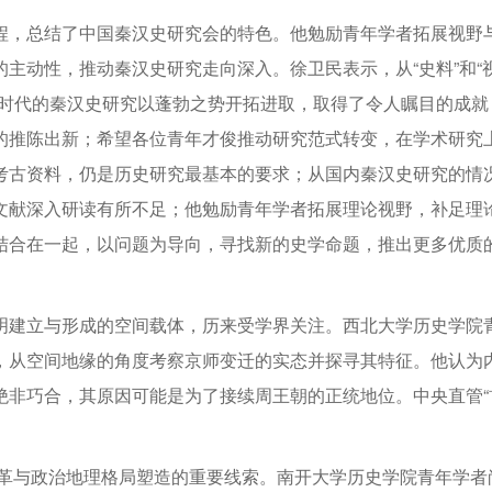
程，总结了中国秦汉史研究会的特色。他勉励青年学者拓展视野
主动性，推动秦汉史研究走向深入。徐卫民表示，从“史料”和“
新时代的秦汉史研究以蓬勃之势开拓进取，取得了令人瞩目的成就
的推陈出新；希望各位青年才俊推动研究范式转变，在学术研究
考古资料，仍是历史研究最基本的要求；从国内秦汉史研究的情
文献深入研读有所不足；他勉励青年学者拓展理论视野，补足理
结合在一起，以问题为导向，寻找新的史学命题，推出更多优质
明建立与形成的空间载体，历来受学界关注。西北大学历史学院
，从空间地缘的角度考察京师变迁的实态并探寻其特征。他认为
绝非巧合，其原因可能是为了接续周王朝的正统地位。中央直管“
变革与政治地理格局塑造的重要线索。南开大学历史学院青年学者