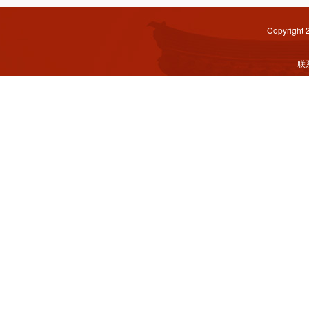
Copyright
联