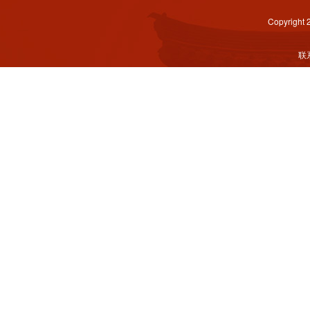
Copyright
联