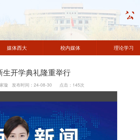
媒体西大
校内媒体
理论学习
级新生开学典礼隆重举行
璇 发布时间：24-08-30 点击：
145
次