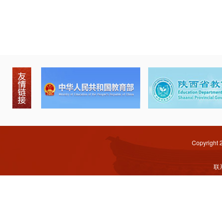
Copyright
联