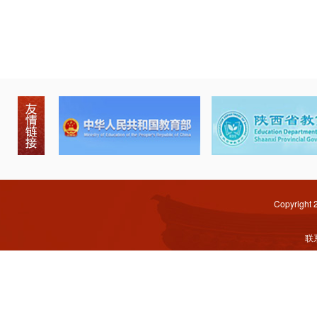
Copyright
联