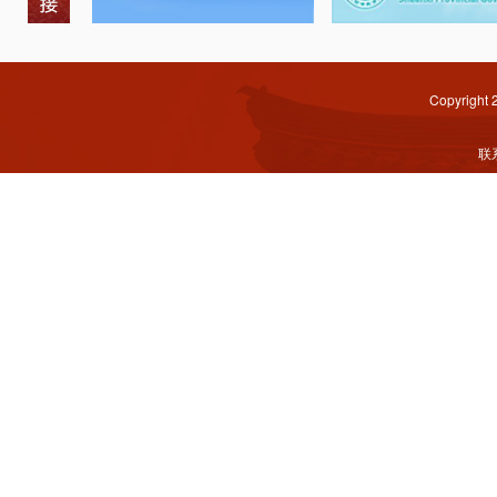
Copyright
联