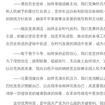
——勇担历史使命，始终掌握战略主动。我们党胸怀共
和人民赋予的重任扛在肩上，坚持长远目标和阶段目标相统
的路线方针政策，确保牢牢掌握事业发展的领导权和主动权
——顺应发展潮流，始终走在时代前列。我们党秉持高
主题，积极识变应变求变，锐意开拓进取，推动党的各项工
在历史前进的逻辑中前进、在时代发展的潮流中发展，成为
——敢于善于斗争，始终保持必胜信心。我们党坚持和
为了理想信念，披荆斩棘、砥砺前行，无论敌人如何强大、
以任凭风雨来袭、我自岿然不动的钢铁意志鼓舞全国人民不
——注重强健自身，始终充满生机活力。我们党清醒认
烈忧患意识警醒自己、以自我革命精神完善自己，高度重视
清除一切侵蚀党的健康肌体的病毒，在革命性锻造中更加坚
这些优秀特质，是中国共产党为什么能的关键密码。我