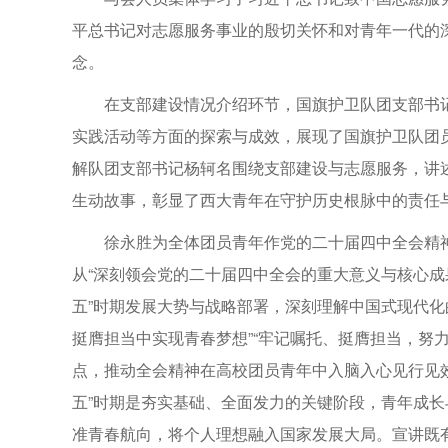
平总书记对志愿服务事业的殷切关怀和对青年一代的
念。
在支部建设情况介绍环节，国旗护卫队团支部书
实践活动等方面的探索与成效，展现了国旗护卫队团
解队团支部书记杨轲名围绕支部建设与志愿服务，讲
生动故事，彰显了西大青年在守护历史根脉中的责任
徐永胜为全体团员青年作党的二十届四中全会精神
从“深刻领会党的二十届四中全会的重大意义与核心成
五”时期发展大势与战略部署，深刻理解中国式现代化
挺膺担当中实现青春梦想”“牢记嘱托、挺膺担当，努
点，推动全会精神在高校团员青年中入脑入心见行见效
五”时期是夯实基础、全面发力的关键阶段，青年成
准青春航向，将个人理想融入国家发展大局。宣讲既