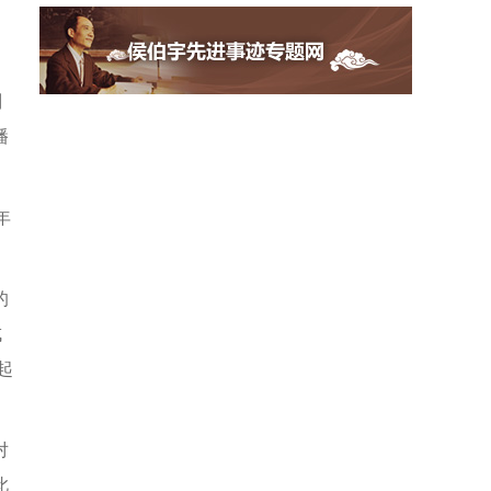
刘
播
年
的
成
起
对
此