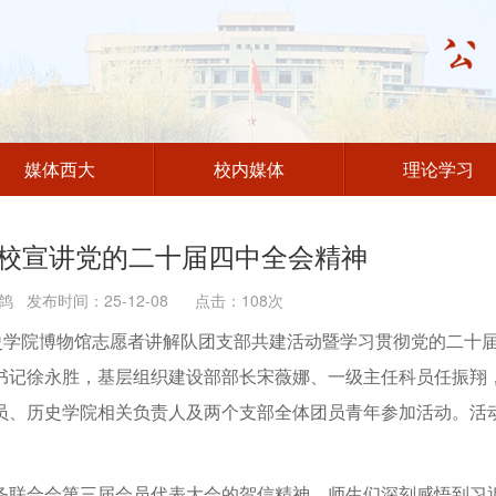
媒体西大
校内媒体
理论学习
校宣讲党的二十届四中全会精神
 发布时间：25-12-08 点击：
108
次
史学院博物馆志愿者讲解队团支部共建活动暨学习贯彻党的二十
书记徐永胜，基层组织建设部部长宋薇娜、一级主任科员任振翔
员、历史学院相关负责人及两个支部全体团员青年参加活动。活
务联合会第三届会员代表大会的贺信精神，师生们深刻感悟到习