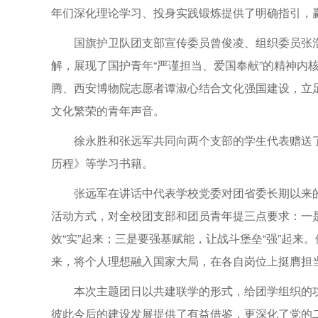
年们深化理论学习、投身实践锻炼提供了明确指引，
国旗护卫队团支部宣传委员曾俊凌、组织委员张
解，展现了国护青年“严谨担当、爱国奉献”的精神内
腾、西安博物院志愿者谭淑心结合文化强国建设，立
文化繁荣的青年声音。
徐永胜和张远军共同向两个支部的学生代表赠送
历程》等学习书籍。
张远军在讲话中代表学校党委对团省委长期以来
活动方式，对全校团支部和团员青年提三点要求：一是
效“实”起来；三是要强基赋能，让战斗堡垒“强”起
来，将个人理想融入国家大局，在各自岗位上挺膺担
本次主题团日以共建联学的形式，给团学组织的
彼此今后的建设发展提供了有益借鉴，更深化了党的