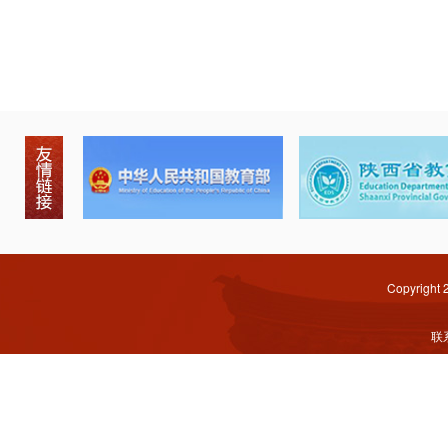
Copyright
联