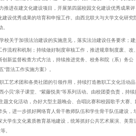
大力推进在建文化建设项目，开展第四届校园文化建设优秀成果评
化建设优秀成果的培育和申报工作。由西北联大与大学文化研究
动。
定学校关于加强法治建设的实施意见，落实法治建设任务要求；建
工作流程和机制；持续做好制度审核工作，推进规章制度废、改
断创新监督检查方式方法，持续推进党务、校务和院（系）务公
五”普法工作实施方案》。
教职工艺术团和各类社团的引领作用，持续打造教职工文化活动品
西小贝”亲子课堂、“紫藤悦美”等系列活动。由校团委负责，持续
”等主题文化活动，办好大型主题晚会、合唱比赛和校园歌手大赛、
牵头，进一步抓好网络育人骨干教师队伍和学生骨干队伍建设，
家大学生文化素质教育基地建设，统筹抓好公共艺术展演、美育
设等。