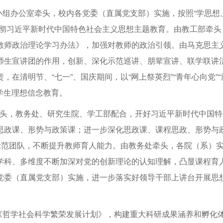
小组办公室牵头，校内各党委（直属党支部）实施，按照“学思想
贯彻习近平新时代中国特色社会主义思想主题教育。由教工部牵头
教师政治理论学习办法》，加强对教师的政治引领。由马克思主
师生宣讲团的作用，创新、深化示范巡讲、朋辈宣讲、联学联讲
在清明节、“七一”、国庆期间，以“网上祭英烈”“青年心向党”“
学生理想信念教育。
院牵头，教务处、研究生院、学工部配合，开好习近平新时代中国特
思政课、形势与政策课；进一步深化思政课、课程思政、形势与
示范团队，不断提升教师育人能力。由教务处牵头，各院（系）
学科、多维度不断加深对党的创新理论的认知理解，凸显课程育
党委（直属党支部）实施，进一步落实好领导干部上讲台开展思
《哲学社会科学繁荣发展计划》，构建重大科研成果涵养和孵化