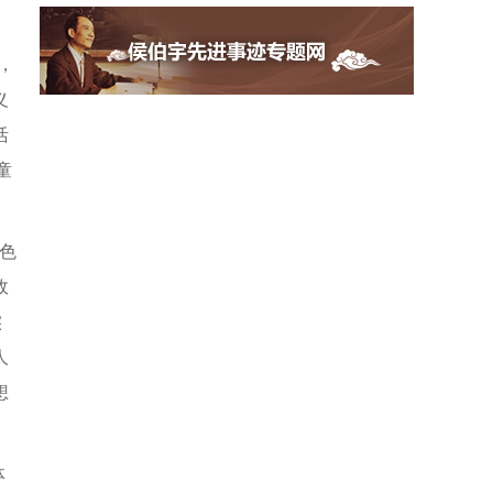
、
，
义
活
童
色
政
实
人
想
体