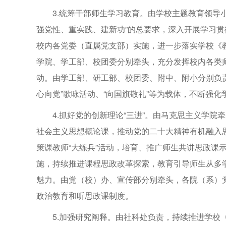
3.统筹干部师生学习教育。由学校主题教育领导
强党性、重实践、建新功”的总要求，深入开展学习
校内各党委（直属党支部）实施，进一步落实学校《
学院、学工部、校团委分别牵头，充分发挥校内各类
动。由学工部、研工部、校团委、附中、附小分别负责，
心向党”歌咏活动、“向国旗敬礼”等为载体，不断强化
4.抓好党的创新理论“三进”。由马克思主义学
社会主义思想概论课，推动党的二十大精神有机融入
策课教师“大练兵”活动，培育、推广师生共讲思政课
施，持续推进课程思政改革探索，教育引导师生从多
魅力。由党（校）办、宣传部分别牵头，各院（系）
政治教育和听思政课制度。
5.加强研究阐释。由社科处负责，持续推进学校