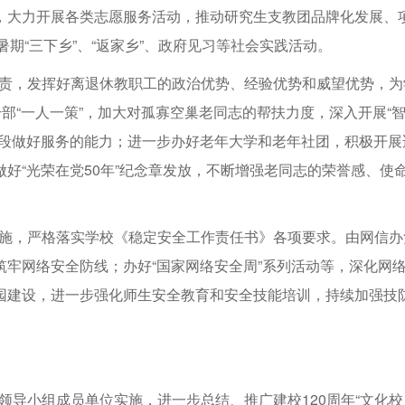
，大力开展各类志愿服务活动，推动研究生支教团品牌化发展、
暑期“三下乡”、“返家乡”、政府见习等社会实践活动。
负责，发挥好离退休教职工的政治优势、经验优势和威望优势，为
部“一人一策”，加大对孤寡空巢老同志的帮扶力度，深入开展“
手段做好服务的能力；进一步办好老年大学和老年社团，积极开展
好“光荣在党50年”纪念章发放，不断增强老同志的荣誉感、使
实施，严格落实学校《稳定安全工作责任书》各项要求。由网信办
牢网络安全防线；办好“国家网络安全周”系列活动等，深化网
园建设，进一步强化师生安全教育和安全技能培训，持续加强技
领导小组成员单位实施，进一步总结、推广建校120周年“文化校