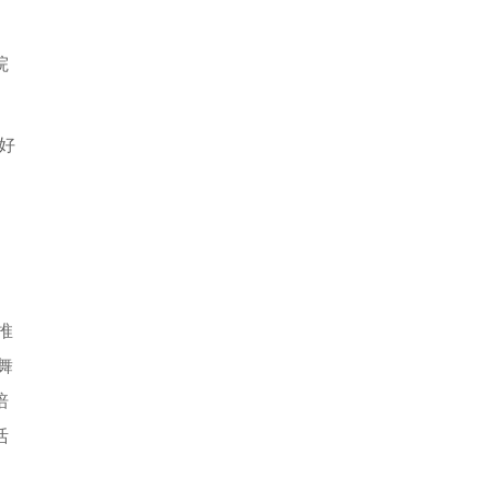
院
好
、
推
舞
培
活