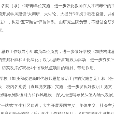
，各院（系）和培养单位实施，进一步强化教师在人才培养中的
开展学风建设“大调研、大讨论、大提升”和“携手砥砺奋进、共
法》，构建“五育融合”评价体系。由研究生院负责，不断健全研
查。
，思政工作领导小组成员单位负责，进一步做好学校《加快构建
查漏补缺和固化深化；以“大思政课”建设为驱动，进一步夯实“
案，切实发挥好我校4个省级试点项目的辐射、带动作用。
实学校《加强和改进新时代教师思想政治工作的实施意见》和《任
头，校内各党委（直属党支部）实施，进一步发挥好教职工党支
续加强辅导员队伍能力和作风建设，深入推进辅导员队伍内涵式发展
进“一站式”学生社区建设；大力开展爱国主义、集体主义、社会主
政教育相融合的院（系）学生工作精品项目；及时掌握学生思想