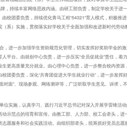
品牌，持续丰富网络思政内涵。由研工部负责，制定学校关于进
校团委负责，持续优化青马工程“54321”育人模式，积极推
院（系）实施，贯彻落实好学校关于全面加强和改进新时代劳动
配合，进一步加强学生资助规范化管理，切实发挥好奖助学金的激
人平台。由就创中心负责，进一步压实“全员促就业”责任，着
业生更高质量充分就业。由心理中心负责，进一步整合校内资源
校团委负责，深化“共青团促进大学生就业行动”，进一步发挥
面对面”、现场参观、网络测评等，广泛听取学生意见、诉求，
各单位实施，认真学习、践行习近平总书记对深入开展学雷锋活动
活动示范点的培育和宣传。由教工部、人力部、校工会牵头，进
类志愿服务和社会实践活动。由组织部牵头，统筹抓好党员志愿