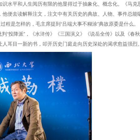
知识水平和人生阅历有限的他显得过于抽象化、概念化。《马克
，他便去读解释注文，注文中有关历史的典故、人物、事件总能
展过程是怎样的，毛主席提到“吕端大事不糊涂”典故原委是什么。
来批判“投降派”，《水浒传》《三国演义》《说岳全传》以及《春秋
让人耳目一新的书，叩开历史门庭走向历史深处的渴求愈益强烈