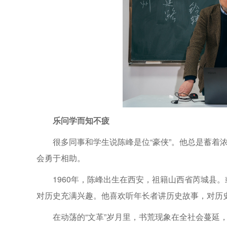
乐问学而知不疲
很多同事和学生说陈峰是位“豪侠”。他总是蓄着
会勇于相助。
1960年，陈峰出生在西安，祖籍山西省芮城县
对历史充满兴趣。他喜欢听年长者讲历史故事，对历
在动荡的“文革”岁月里，书荒现象在全社会蔓延