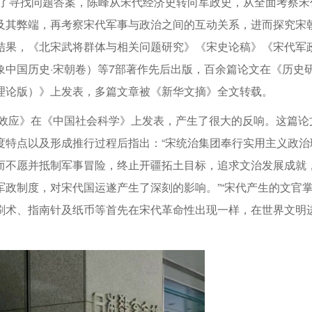
为了寻找问题答案，陈峰从宋代经济史转向军政史，从全面考察宋
及其弊端，再考察宋代军事与政治之间的互动关系，进而探究宋
结果，《北宋武将群体与相关问题研究》《宋史论稿》《宋代军
中国历史·宋朝卷）等7部著作先后出版，百余篇论文在《历史
理论版）》上发表，多篇文章被《新华文摘》全文转载。
其效应》在《中国社会科学》上发表，产生了很大的反响。这篇论
度特点以及形成推行过程后指出：“宋统治集团奉行实用主义政治
而不愿并抵制军事冒险，终止开疆拓土目标，追求文治发展成就
政制度，对宋代国运遂产生了深刻的影响。”“宋代产生的文官
刷术、指南针及纸币等首先在宋代革命性出现一样，在世界文明