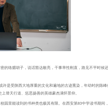
浓密的络腮胡子，说话豁达敞亮，干事率性刚直，路见不平时候
。或许是受陕西大地厚重的文化和遍地的古迹熏染，年幼时的陈峰
史上替天行道、惩恶扬善的英雄豪杰满怀景仰。
，校园里能读到的书种类也极其有限。在西安第83中学读书期间