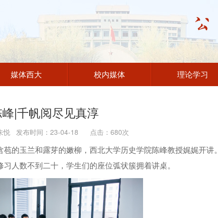
媒体西大
校内媒体
理论学习
峰|千帆阅尽见真淳
悦 发布时间：23-04-18 点击：
680
次
含苞的玉兰和露芽的嫩柳，西北大学历史学院陈峰教授娓娓开讲
修习人数不到二十，学生们的座位弧状簇拥着讲桌。