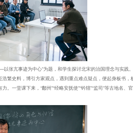
—以张亢事迹为中心”为题，和学生探讨北宋的治国理念与实践
征浩繁史料，博引方家观点，遇到重点难点疑点，便起身板书，
一堂课下来，“鄜州”“经略安抚使”“钤辖”“监司”等古地名、官