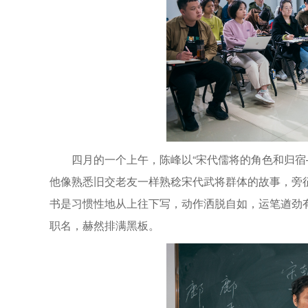
四月的一个上午，陈峰以“宋代儒将的角色和归宿
他像熟悉旧交老友一样熟稔宋代武将群体的故事，旁
书是习惯性地从上往下写，动作洒脱自如，运笔遒劲有力。
职名，赫然排满黑板。