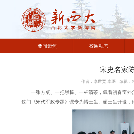
要闻聚焦
校园动态
宋史名家陈
作者：李世宽 李琛 编辑：朱
一张方桌、一把黑椅、一杯清茶，氤着初春窗外
这门《宋代军政专题》课专为博士生、硕士生开设，