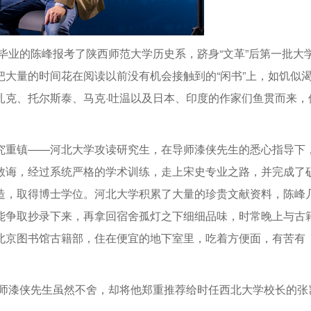
届毕业的陈峰报考了陕西师范大学历史系，跻身“文革”后第一批大
大量的时间花在阅读以前没有机会接触到的“闲书”上，如饥似
扎克、托尔斯泰、马克·吐温以及日本、印度的作家们鱼贯而来，
究重镇——河北大学攻读研究生，在导师漆侠先生的悉心指导下
教诲，经过系统严格的学术训练，走上宋史专业之路，并完成了
造，取得博士学位。河北大学积累了大量的珍贵文献资料，陈峰
能争取抄录下来，再拿回宿舍孤灯之下细细品味，时常晚上与古
北京图书馆古籍部，住在便宜的地下室里，吃着方便面，有苦有
导师漆侠先生虽然不舍，却将他郑重推荐给时任西北大学校长的张