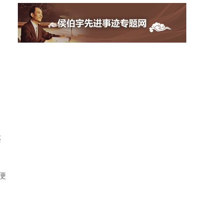
还
便
，