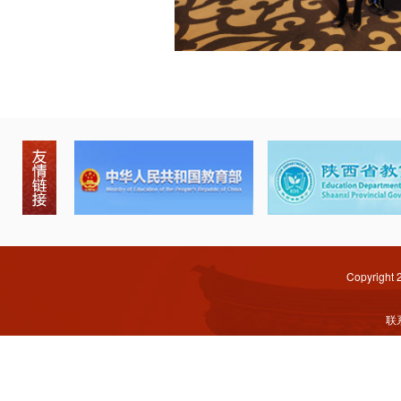
Copyright
联