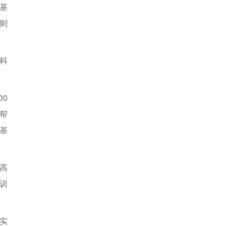
基
P则
科
00
帮
对基
高
训
实