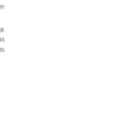
作
多
解码
是知