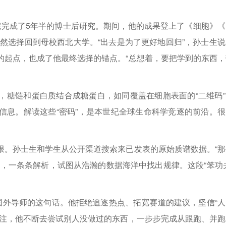
学院完成了5年半的博士后研究。期间，他的成果登上了《细胞》《
然选择回到母校西北大学。“出去是为了更好地回归”，孙士生说
的起点，也成了他最终选择的锚点。“总想着，要把学到的东西，
，糖链和蛋白质结合成糖蛋白，如同覆盖在细胞表面的“二维码”
信息。解读这些“密码”，是本世纪全球生命科学竞逐的前沿。很
限。孙士生和学生从公开渠道搜索来已发表的原始质谱数据。“那
，一条条解析，试图从浩瀚的数据海洋中找出规律。这段“笨功夫
国外导师的这句话。他拒绝追逐热点、拓宽赛道的建议，坚信“人
专注，他不断去尝试别人没做过的东西，一步步完成从跟跑、并跑