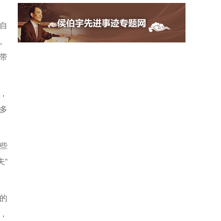
自
。
带
，
多
些
”
的
，