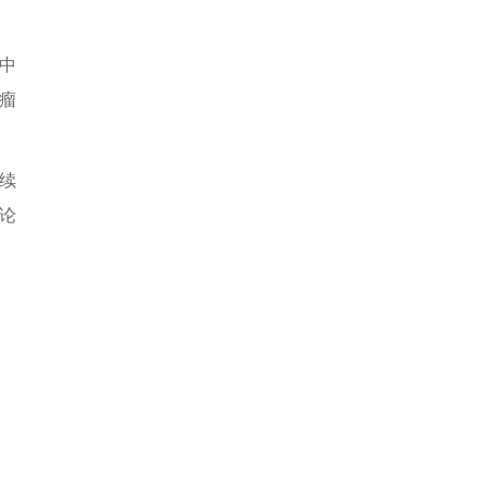
中
瘤
连续
论