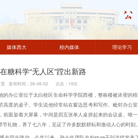
媒体西大
校内媒体
理论学习
在糖科学“无人区”蹚出新路
 发布时间：26-06-02 点击：
19
次
他的办公室位于太白校区生命科学学院西楼，整栋楼被浓密的梧
节高度的桌子。学生说他经常站在窗边思考和写作。毗邻办公室
，前面架着大屏幕，中间是四五张单人桌拼起来的会议桌。唯一
师节礼物，养了七八年，见证了许多默默耕耘和激动人心的时刻
搏在同步跳动。今年以来，孙士生团队在
Nature
子刊连续发表了