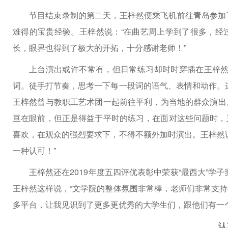
节目结束录制的第二天，王梓然便乘飞机前往青岛参加
难得的宝贵经验。王梓然说：“在曲艺周上学到了很多，经
长，眼界也得到了极大的开拓，十分感谢老师！”
上台演出或许不常有，但日常练习却时时穿插在王梓然
词。徒手打节奏，思考一下每一段词的语气、表情和动作。
王梓然曾与教职工艺术团一起前往平利，为当地的群众演出
亘在眼前，但正是得益于平时的练习，在面对这些问题时，
喜欢，在观众的强烈要求下，不得不额外加时演出。王梓然
一种认可！”
王梓然还在2019年度五四评优表彰中荣获“最西大”学子
王梓然这样说，“文学院的整体氛围非常棒，老师们非常支
多平台，让我见识到了更多更优秀的大学生们，跟他们有一
认