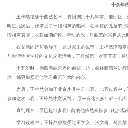
十余年
王梓然结缘于曲艺艺术，要回溯到十几年前。他回忆，
听过几次后，便掌握了一段相声的唱词。在学校的儿童节演
段相声表演，收获如潮好评。年幼的他，对曲艺的兴趣从此
在父亲的严厉教导下，通过家里的磁带，王梓然渐渐掌
与台湾地区学校的文化交流活动，王梓然第一次离开家，通
十五岁时，他跟着曲艺界的前辈一起，前往新西兰进行
动，都更加坚定他学习曲艺艺术的内心。
之后，王梓然参加了北京少儿曲艺比赛。比赛过程中，
参加这次比赛，王梓然才意识到，“原来有这么多年轻一代都在
直到现在，早已超出参赛年龄的他依然积极参与包括场
学习过程中，王梓然曾接受过王学义、张文甫、马贵荣