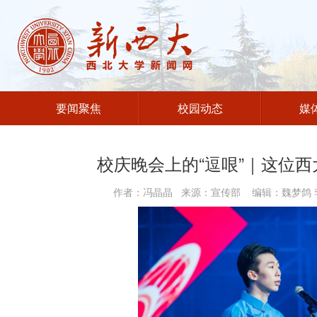
要闻聚焦
校园动态
媒
校庆晚会上的“逗哏”｜这位
作者：冯晶晶 来源：宣传部 编辑：魏梦鸽 李