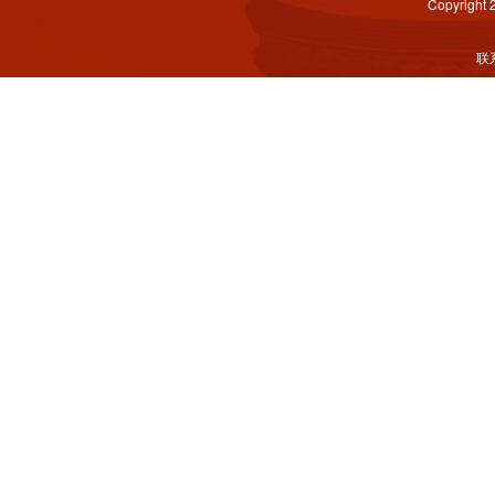
Copyright
联