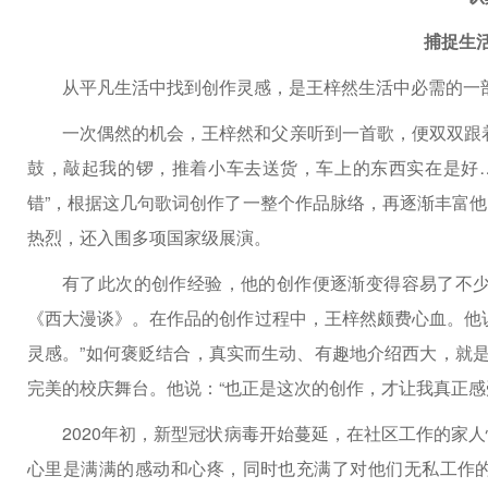
捕捉生
从平凡生活中找到创作灵感，是王梓然生活中必需的一
一次偶然的机会，王梓然和父亲听到一首歌，便双双跟
鼓，敲起我的锣，推着小车去送货，车上的东西实在是好…
错”，根据这几句歌词创作了一整个作品脉络，再逐渐丰富
热烈，还入围多项国家级展演。
有了此次的创作经验，他的创作便逐渐变得容易了不少
《西大漫谈》。在作品的创作过程中，王梓然颇费心血。他
灵感。”如何褒贬结合，真实而生动、有趣地介绍西大，就是
完美的校庆舞台。他说：“也正是这次的创作，才让我真正感
2020年初，新型冠状病毒开始蔓延，在社区工作的家
心里是满满的感动和心疼，同时也充满了对他们无私工作