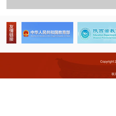
Copyright
联