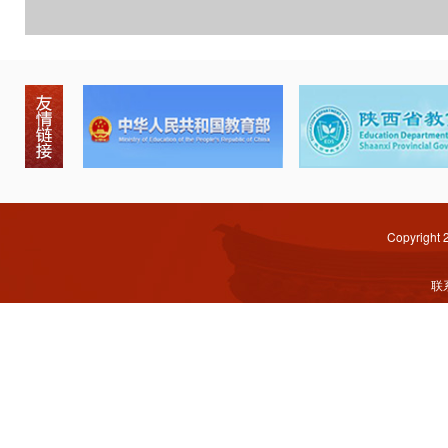
Copyright
联