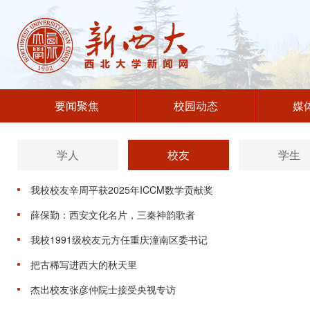
要闻聚焦
校园动态
媒
学人
校友
学生
我校校友辛周平获2025年ICCM数学贡献奖
薛保勤：西安文化名片，三秦神韵歌者
我校1991级校友元方任重庆潼南区委书记
把古稀写进西大的秋天里
杰出校友张彦仲院士接受央视专访