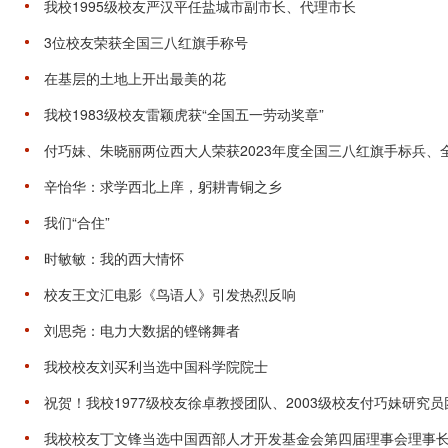
我校1995级校友严汉平任盐城市副市长、代理市长
3位校友荣获全国三八红旗手称号
在基层的土地上开出最美的花
我校1983级校友雷颖虎获“全国五一劳动奖章”
付巧妹、朱晓丽两位西大人荣获2023年度全国三八红旗手标兵、
辛怡华：求学西北上庠，躬耕青铜之乡
我们“合住”
时敏敏：我的西大情怀
校友王文汇电影《鸟语人》引发热烈反响
刘思尧：电力大数据的铿锵舞者
我校校友刘买利当选中国科学院院士
祝贺！我校1977级校友徐卓教授团队、2003级校友付巧妹研究员团
我校校友丁文锋当选中国西部人才开发基金会第四届理事会理事